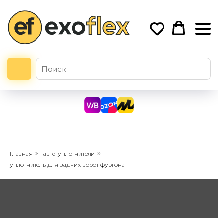
Главная
»
авто-уплотнители
»
уплотнитель для задних ворот фургона