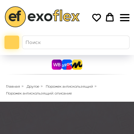
Главная
»
Другое
»
Порожек антискользящий
»
Порожек антискользящий: описание